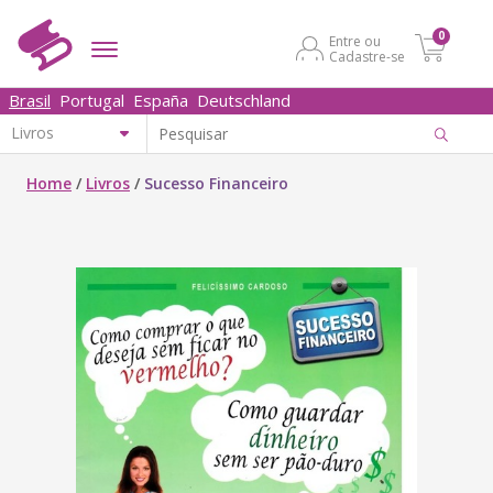
0
Entre ou
Cadastre-se
Brasil
Portugal
España
Deutschland
Home
/
Livros
/
Sucesso Financeiro