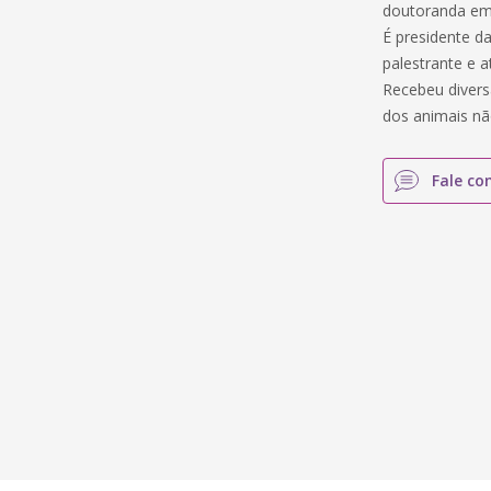
doutoranda em 
É presidente d
palestrante e a
Recebeu divers
dos animais n
Fale co