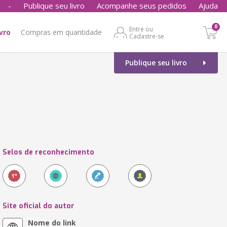
-
Publique seu livro
Acompanhe seus pedidos
Ajuda
0
Entre ou
ivro
Compras em quantidade
Cadastre-se
Publique seu livro
Selos de reconhecimento
Site oficial do autor
Nome do link