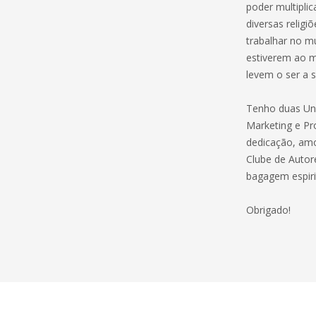
poder multipli
diversas religi
trabalhar no m
estiverem ao m
levem o ser a 
Tenho duas Uni
Marketing e Pr
dedicação, amor
Clube de Autor
bagagem espirit
Obrigado!