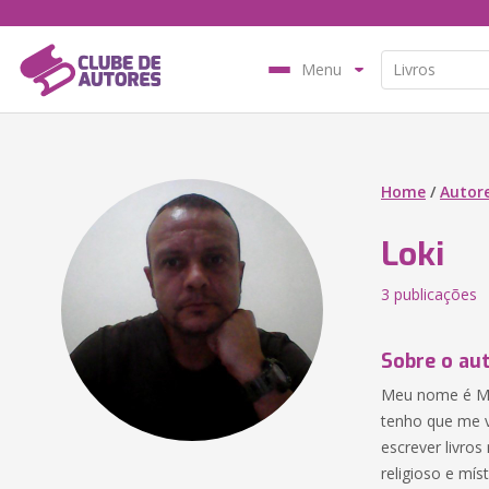
Menu
Home
/
Autor
Loki
3 publicações
Sobre o au
Meu nome é Max
tenho que me v
escrever livros
religioso e mí