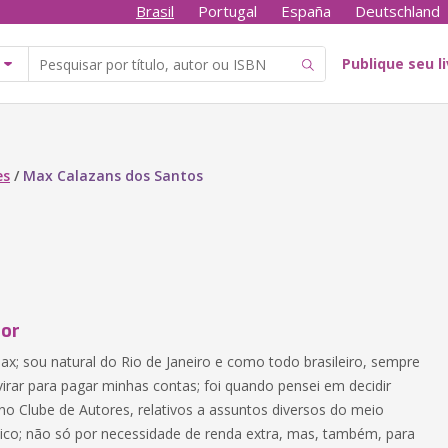
Brasil
Portugal
España
Deutschland
Publique seu l
es
/
Max Calazans dos Santos
tor
; sou natural do Rio de Janeiro e como todo brasileiro, sempre
irar para pagar minhas contas; foi quando pensei em decidir
 no Clube de Autores, relativos a assuntos diversos do meio
stico; não só por necessidade de renda extra, mas, também, para