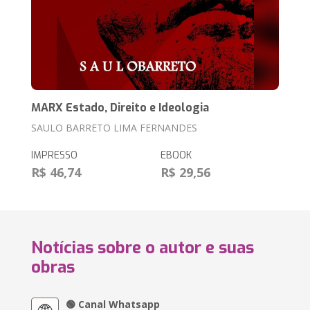
MARX Estado, Direito e Ideologia
SAULO BARRETO LIMA FERNANDES
IMPRESSO
EBOOK
R$ 46,74
R$ 29,56
Notícias sobre o autor e suas
obras
🟢 Canal Whatsapp