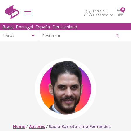
0
Entre ou
Cadastre-se
Brasil
Portugal
España
Deutschland
Home
/
Autores
/
Saulo Barreto Lima Fernandes