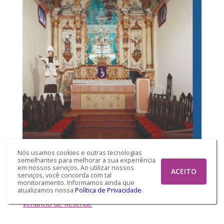
Nós usamos cookies e outras tecnologias
semelhantes para melhorar a sua experiência
Arte Sacra em São João del-Rei
em nossos serviços. Ao utilizar nossos
ACEITO
serviços, você concorda com tal
monitoramento. Informamos ainda que
Um Arranjo Produtivo Local
atualizamos nossa
Política de Privacidade
.
Por
José
Venâncio de Resende