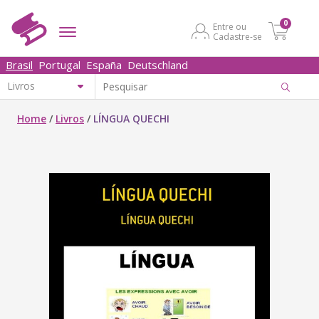
0
Entre ou
Cadastre-se
Brasil
Portugal
España
Deutschland
Home
/
Livros
/
LÍNGUA QUECHI