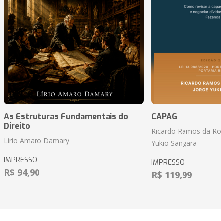
As Estruturas Fundamentais do
CAPAG
Direito
Ricardo Ramos da Roc
Lírio Amaro Damary
Yukio Sangara
IMPRESSO
IMPRESSO
R$ 94,90
R$ 119,99