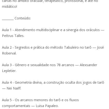
cartas no âmbito oracular, terapêutico, profissional, e até no
midiático!
________ Conteúdo:
Aula 1 - Atendimento multidisciplinar e a sinergia dos oráculos —
Pettrus Talles.
Aula 2 - Segredos e prática do método Tabuleiro no tarô — José
Roberval.
Aula 3 - Gênero e sexualidade nos 78 arcanos — Alexsander
Lepletier.
Aula 4 - Geometria divina, a construção oculta dos jogos de tarô
— Nei Naiff.
Aula 5 - Os arcanos menores do tarô e os fluxos
comportamentais — Luisa Papaleo.