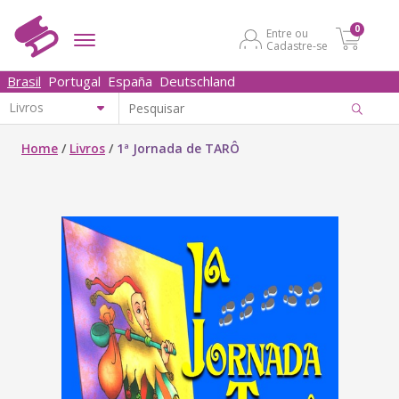
0
Entre ou
Cadastre-se
Brasil
Portugal
España
Deutschland
Home
/
Livros
/
1ª Jornada de TARÔ