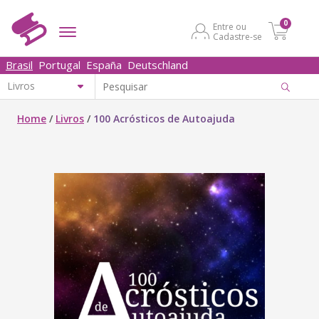
0
Entre ou
Cadastre-se
Brasil
Portugal
España
Deutschland
Home
/
Livros
/
100 Acrósticos de Autoajuda