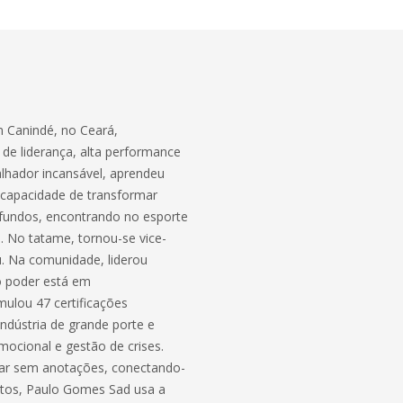
m Canindé, no Ceará,
de liderança, alta performance
lhador incansável, aprendeu
a capacidade de transformar
ofundos, encontrando no esporte
e. No tatame, tornou-se vice-
u. Na comunidade, liderou
o poder está em
umulou 47 certificações
indústria de grande porte e
mocional e gestão de crises.
erar sem anotações, conectando-
ritos, Paulo Gomes Sad usa a