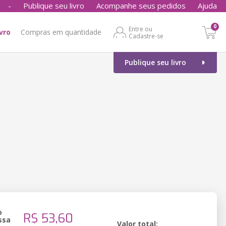
-
Publique seu livro
Acompanhe seus pedidos
Ajuda
0
Entre ou
ivro
Compras em quantidade
Cadastre-se
Publique seu livro
o
R$ 53,60
ssa
Valor total: