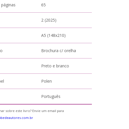
 páginas
65
2 (2025)
A5 (148x210)
to
Brochura c/ orelha
Preto e branco
pel
Polen
Português
ar sobre este livro? Envie um email para
ubedeautores.com.br