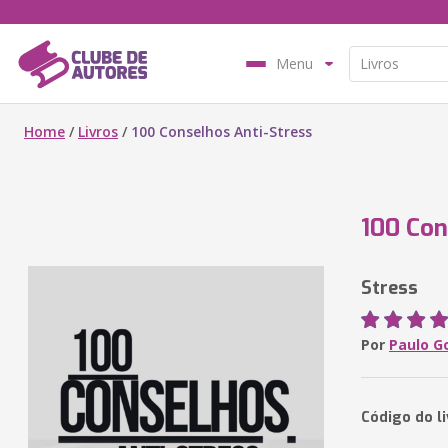
Menu
Home
/
Livros
/
100 Conselhos Anti-Stress
100 Con
Stress
Por
Paulo G
Código do l