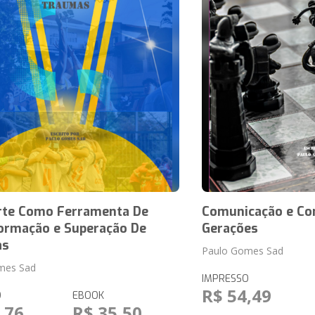
rte Como Ferramenta De
Comunicação e Con
ormação e Superação De
Gerações
as
Paulo Gomes Sad
mes Sad
IMPRESSO
R$ 54,49
O
EBOOK
,76
R$ 35,50