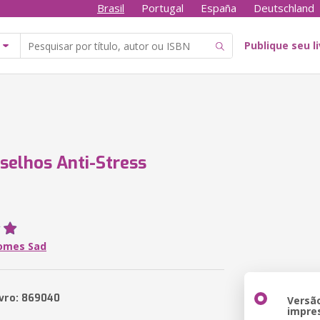
Brasil
Portugal
España
Deutschland
Publique seu l
selhos Anti-Stress
omes Sad
ivro: 869040
Versã
impre