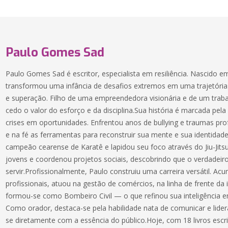
Paulo Gomes Sad
Paulo Gomes Sad é escritor, especialista em resiliência. Nascido e
transformou uma infância de desafios extremos em uma trajetória 
e superação. Filho de uma empreendedora visionária e de um traba
cedo o valor do esforço e da disciplina.Sua história é marcada pel
crises em oportunidades. Enfrentou anos de bullying e traumas pr
e na fé as ferramentas para reconstruir sua mente e sua identidad
campeão cearense de Karatê e lapidou seu foco através do Jiu-Jits
jovens e coordenou projetos sociais, descobrindo que o verdadeir
servir.Profissionalmente, Paulo construiu uma carreira versátil. Ac
profissionais, atuou na gestão de comércios, na linha de frente da 
formou-se como Bombeiro Civil — o que refinou sua inteligência e
Como orador, destaca-se pela habilidade nata de comunicar e lid
se diretamente com a essência do público.Hoje, com 18 livros esc