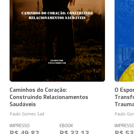
Caminhos do Coração:
O Espo
Construindo Relacionamentos
Transf
Saudáveis
Traum
Paulo Gomes Sad
Paulo Go
IMPRESSO
EBOOK
IMPRESS
R$ 49,82
R$ 33,13
R$ 53