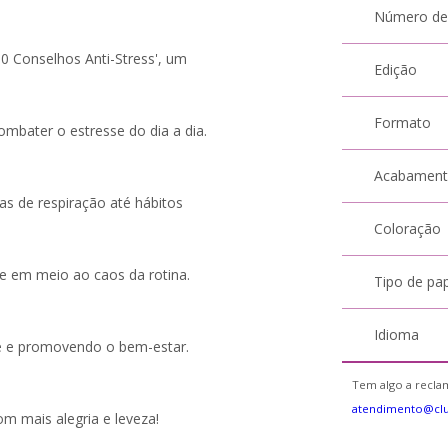
Número de
0 Conselhos Anti-Stress', um
Edição
Formato
ombater o estresse do dia a dia.
Acabamen
as de respiração até hábitos
Coloração
de em meio ao caos da rotina.
Tipo de pa
Idioma
de e promovendo o bem-estar.
Tem algo a reclam
atendimento@cl
om mais alegria e leveza!