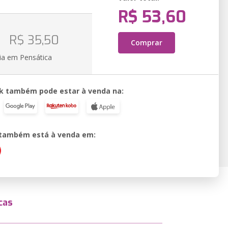
R$ 53,60
o
R$ 35,50
Comprar
ia em Pensática
k também pode estar à venda na:
o também está à venda em:
cas