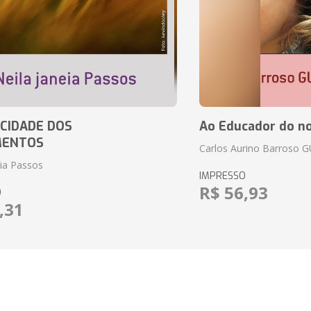
CIDADE DOS
Ao Educador do no
MENTOS
Carlos Aurino Barroso 
eia Passos
IMPRESSO
R$ 56,93
O
,31