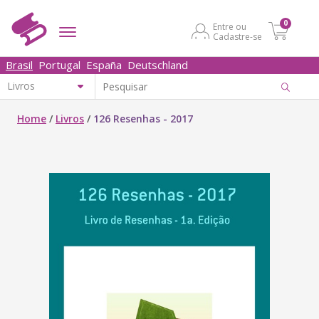
0
Entre ou
Cadastre-se
Brasil
Portugal
España
Deutschland
Home
/
Livros
/
126 Resenhas - 2017