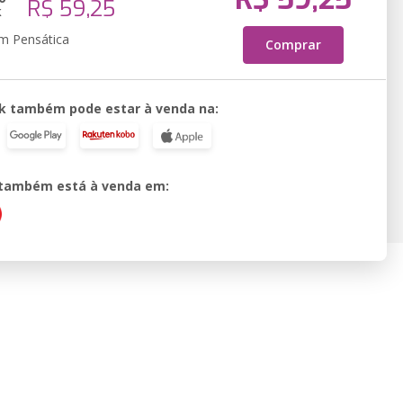
R$ 59,25
k
em Pensática
Comprar
k também pode estar à venda na:
o também está à venda em: