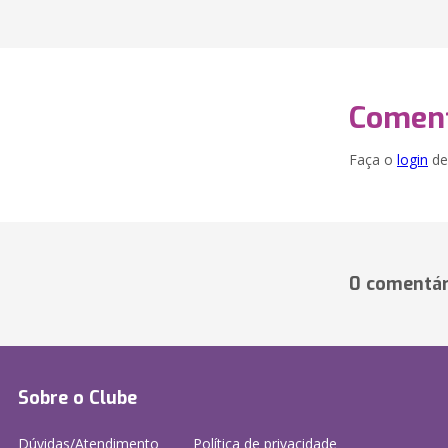
Coment
Faça o
login
dei
0 comentár
Sobre o Clube
Dúvidas/Atendimento
Política de privacidade