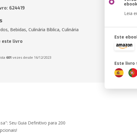
eboo
ivro: 624419
Leia 
s
os, Bebidas, Culinária Bíblica, Culinária
Este eboo
 este livro
ista
601
vezes desde 16/12/2023
Este livr
": Seu Guia Definitivo para 200
cionais!