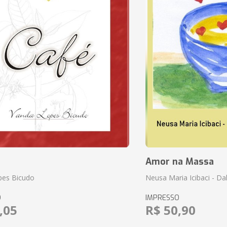
Amor na Massa
pes Bicudo
Neusa Maria Icibaci - Dali
O
IMPRESSO
,05
R$ 50,90