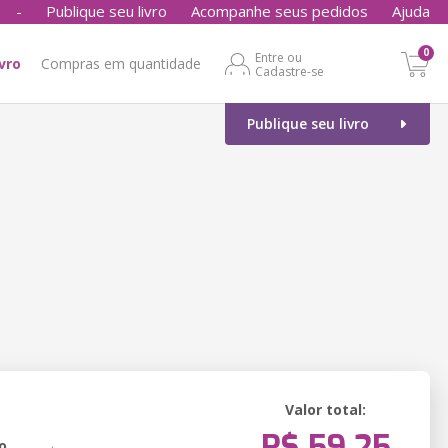
-
Publique seu livro
Acompanhe seus pedidos
Ajuda
0
Entre ou
ivro
Compras em quantidade
Cadastre-se
Publique seu livro
Valor total:
R$ 59,25
o