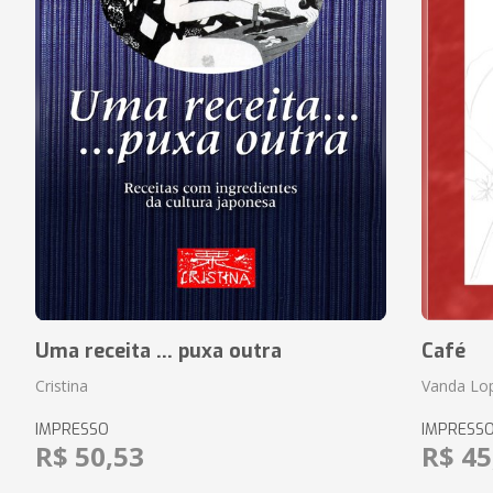
Uma receita ... puxa outra
Café
Cristina
Vanda Lo
IMPRESSO
IMPRESS
R$ 50,53
R$ 45