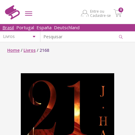
0
Entre ou
Cadastre-se
Brasil
Portugal
España
Deutschland
Home
/
Livros
/
2168