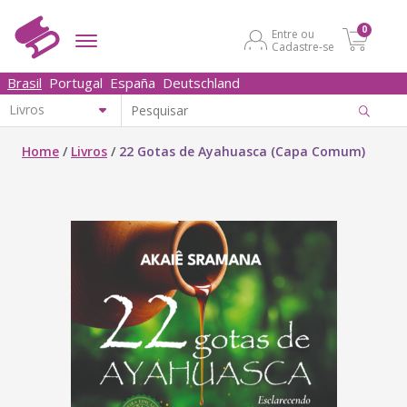
0
Entre ou
Cadastre-se
Brasil
Portugal
España
Deutschland
Home
/
Livros
/
22 Gotas de Ayahuasca (Capa Comum)