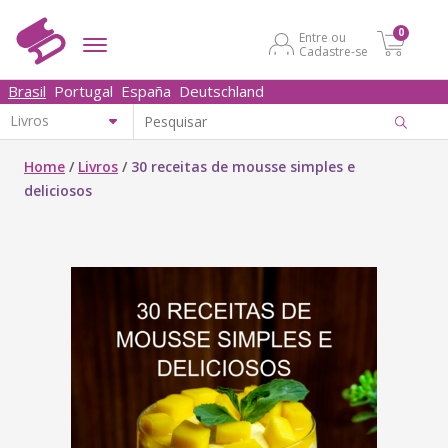
0
Entre ou
Cadastre-se
Brasil
Portugal
España
Deutschland
Home
/
Livros
/
30 receitas de mousse simples e
deliciosos