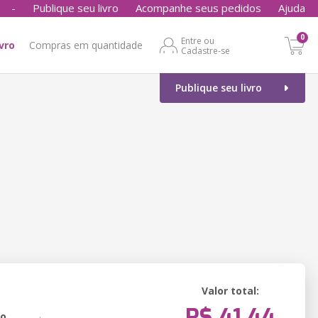
-
Publique seu livro
Acompanhe seus pedidos
Ajuda
0
Entre ou
ivro
Compras em quantidade
Cadastre-se
Publique seu livro
Valor total:
R$ 41,44
ão