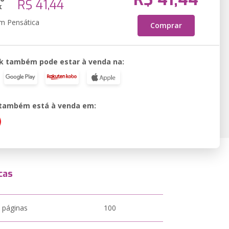
R$ 41,44
k
em Pensática
Comprar
k também pode estar à venda na:
o também está à venda em:
cas
 páginas
100