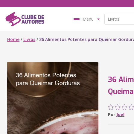
Menu
Home
/
Livros
/
36 Alimentos Potentes para Queimar Gordur
36 Alim
Queima
Por
Joel