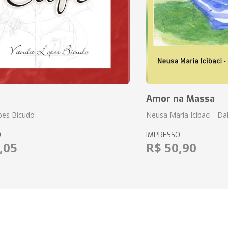
Amor na Massa
pes Bicudo
Neusa Maria Icibaci - Dali
O
IMPRESSO
,05
R$ 50,90