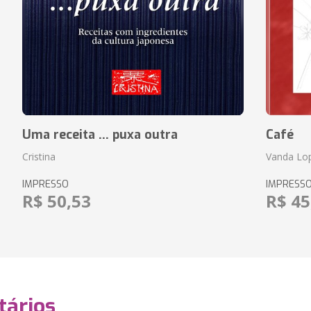
Uma receita ... puxa outra
Café
Cristina
Vanda Lo
IMPRESSO
IMPRESS
R$ 50,53
R$ 45
ários