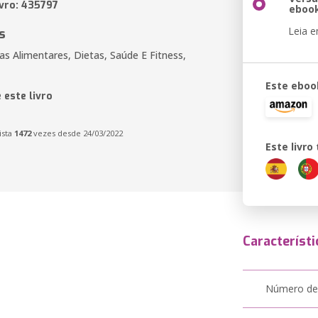
ivro: 435797
eboo
Leia 
s
as Alimentares, Dietas, Saúde E Fitness,
Este eboo
 este livro
ista
1472
vezes desde 24/03/2022
Este livr
Característi
Número de