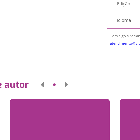
Edição
Idioma
Tem algo a reclam
atendimento@cl
e autor