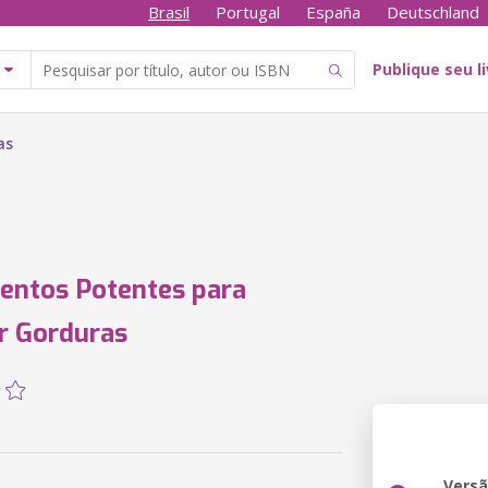
Brasil
Portugal
España
Deutschland
Publique seu l
as
entos Potentes para
r Gorduras
Vers