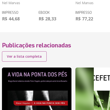
Nel Marvas
Nel Marvas
IMPRESSO
EBOOK
IMPRESSO
R$ 44,68
R$ 28,33
R$ 77,22
Publicações relacionadas
Ver a lista completa