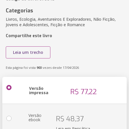
Categorias
Livros, Ecologia, Aventureiros E Exploradores, Não Ficção,
Jovens e Adolescentes, Ficção e Romance
Compartilhe este livro
Leia um trecho
Esta página foi vista
903
vezes desde 17/04/2026
Versão
R$ 77,22
impressa
Versão
R$ 48,37
ebook
Leia em Pensática