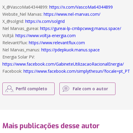
X_@VascoMa64344899:
https://x.com/VascoMa64344899
Website_Nel Marvas:
https://www.nel-marvas.com/
X_@solgrid:
https://x.com/solgrid
Nel Marvas_gureai:
https://gureai-lp-cmbpcwwg.manus.space/
VoltJá:
https://www.voltja-energia.com
RelevantFlux:
https://www.relevantflux.com
Nel Marvas_manus:
https://pdepkuok.manus.space
Energia Solar PV:
https://www.facebook.com/GabineteUtilizacaoRacionalEnergia/
Facebook:
https://www.facebook.com/simplythesun/?locale=pt_PT
Perfil completo
Fale com o autor
Mais publicações desse autor