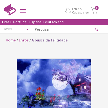
0
Entre ou
Cadastre-se
Brasil
Portugal
España
Deutschland
Home
/
Livros
/
A busca da felicidade