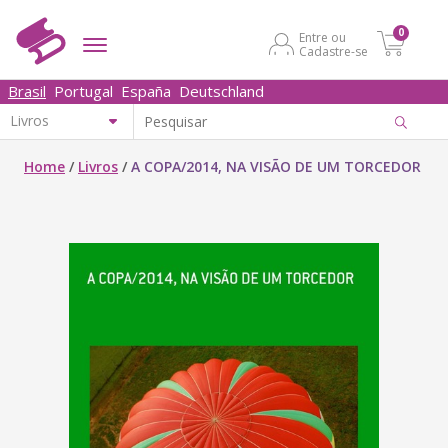
0
Entre ou
Cadastre-se
Brasil
Portugal
España
Deutschland
Home
/
Livros
/
A COPA/2014, NA VISÃO DE UM TORCEDOR