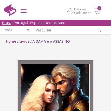
0
Entre ou
Cadastre-se
Brasil
Portugal
España
Deutschland
Home
/
Livros
/
A DAMA e o ASSASINO