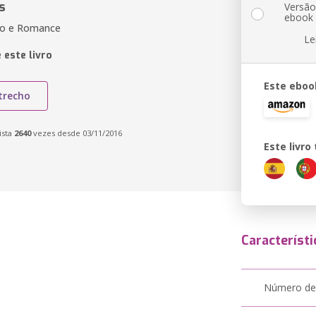
s
Versã
ebook
ão e Romance
Le
 este livro
Este eboo
trecho
ista
2640
vezes desde 03/11/2016
Este livr
Característi
Número de