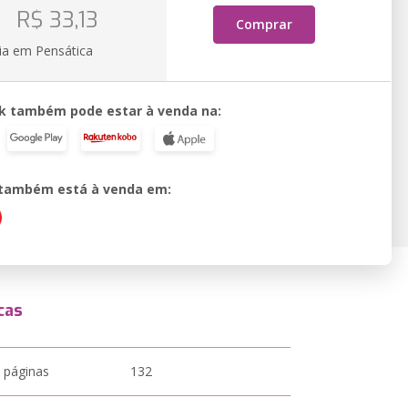
o
R$ 33,13
Comprar
ia em Pensática
k também pode estar à venda na:
o também está à venda em:
cas
 páginas
132