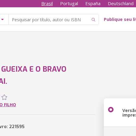
Brasil
Portugal
España
Deutschland
Publique seu l
 GUEIXA E O BRAVO
I.
O FILHO
Versã
impre
ivro: 221595