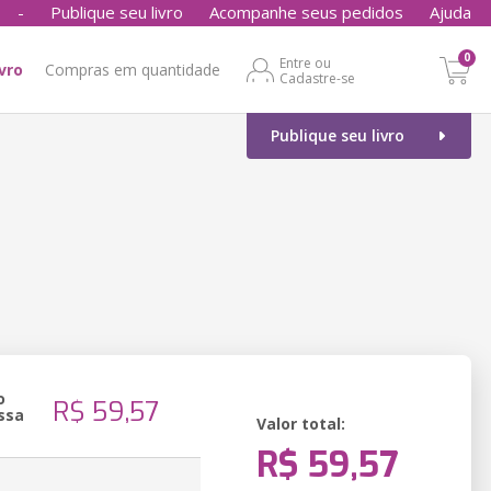
-
Publique seu livro
Acompanhe seus pedidos
Ajuda
0
Entre ou
ivro
Compras em quantidade
Cadastre-se
Publique seu livro
o
R$ 59,57
ssa
Valor total:
R$ 59,57