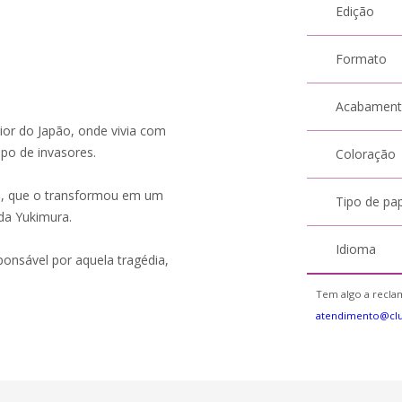
Edição
Formato
Acabamen
ior do Japão, onde vivia com
upo de invasores.
Coloração
te, que o transformou em um
Tipo de pa
da Yukimura.
Idioma
onsável por aquela tragédia,
Tem algo a reclam
atendimento@cl