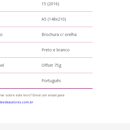
15 (2016)
A5 (148x210)
to
Brochura c/ orelha
Preto e branco
pel
Offset 75g
Português
ar sobre este livro? Envie um email para
ubedeautores.com.br