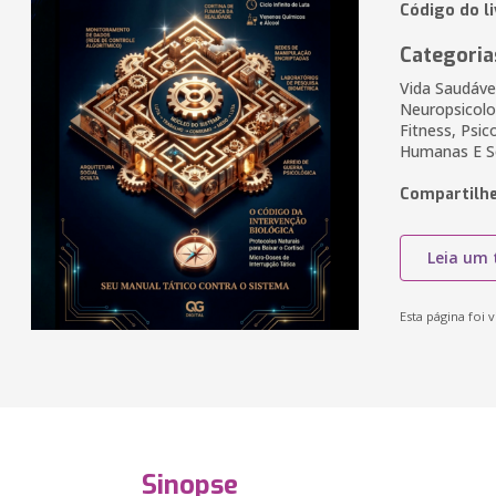
Código do l
Categoria
Vida Saudável
Neuropsicolo
Fitness, Psi
Humanas E So
Compartilhe
Leia um 
Esta página foi v
Sinopse