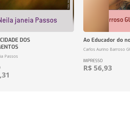
CIDADE DOS
Ao Educador do no
MENTOS
Carlos Aurino Barroso 
eia Passos
IMPRESSO
R$ 56,93
O
,31