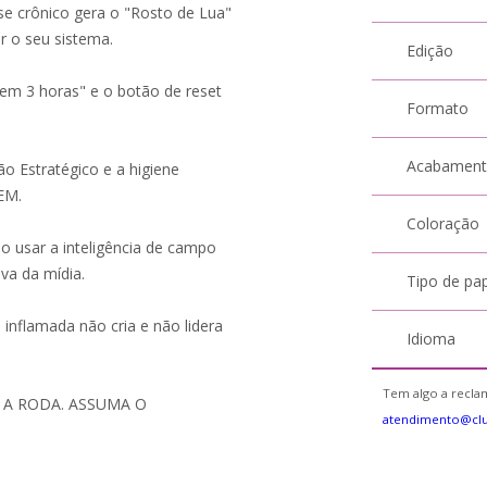
se crônico gera o "Rosto de Lua"
r o seu sistema.
Edição
 em 3 horas" e o botão de reset
Formato
Acabamen
o Estratégico e a higiene
EM.
Coloração
o usar a inteligência de campo
iva da mídia.
Tipo de pa
inflamada não cria e não lidera
Idioma
Tem algo a reclam
E A RODA. ASSUMA O
atendimento@cl