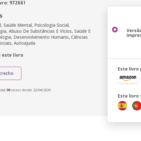
ivro: 972661
s
, Saúde Mental, Psicologia Social,
Versã
gia, Abuso De Substâncias E Vícios, Saúde E
impre
cologia, Desenvolvimento Humano, Ciências
ciais, Autoajuda
 este livro
Este livro
trecho
ista
99
vezes desde 22/04/2026
Este livr