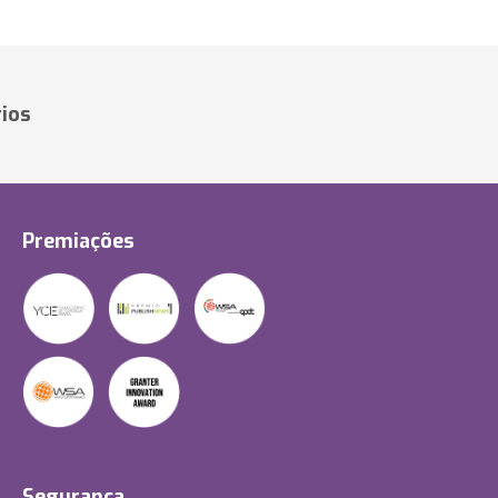
ios
Premiações
Segurança