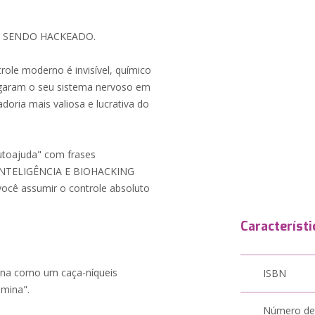
Á SENDO HACKEADO.
role moderno é invisível, químico
fogaram o seu sistema nervoso em
oria mais valiosa e lucrativa do
toajuda" com frases
AINTELIGÊNCIA E BIOHACKING
você assumir o controle absoluto
Característi
iona como um caça-níqueis
ISBN
amina".
Número de