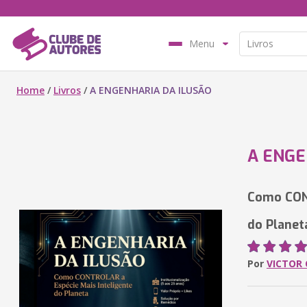
Menu
Home
/
Livros
/
A ENGENHARIA DA ILUSÃO
A ENGE
Como CONT
do Planet
Por
VICTOR