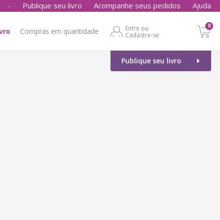
-
Publique seu livro
Acompanhe seus pedidos
Ajuda
0
Entre ou
ivro
Compras em quantidade
Cadastre-se
Publique seu livro