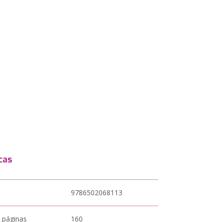
cas
9786502068113
 páginas
160