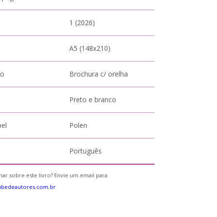
1 (2026)
A5 (148x210)
to
Brochura c/ orelha
Preto e branco
pel
Polen
Português
ar sobre este livro? Envie um email para
ubedeautores.com.br