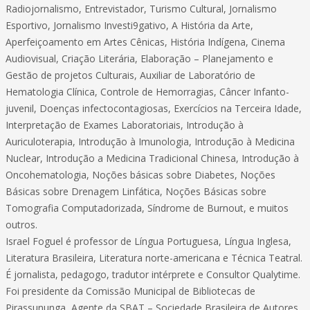
Radiojornalismo, Entrevistador, Turismo Cultural, Jornalismo
Esportivo, Jornalismo Investi9gativo, A História da Arte,
Aperfeiçoamento em Artes Cênicas, História Indígena, Cinema
Audiovisual, Criação Literária, Elaboração – Planejamento e
Gestão de projetos Culturais, Auxiliar de Laboratório de
Hematologia Clínica, Controle de Hemorragias, Câncer Infanto-
juvenil, Doenças infectocontagiosas, Exercícios na Terceira Idade,
Interpretação de Exames Laboratoriais, Introdução à
Auriculoterapia, Introdução à Imunologia, Introdução à Medicina
Nuclear, Introdução a Medicina Tradicional Chinesa, Introdução à
Oncohematologia, Noções básicas sobre Diabetes, Noções
Básicas sobre Drenagem Linfática, Noções Básicas sobre
Tomografia Computadorizada, Síndrome de Burnout, e muitos
outros.
Israel Foguel é professor de Língua Portuguesa, Língua Inglesa,
Literatura Brasileira, Literatura norte-americana e Técnica Teatral.
É jornalista, pedagogo, tradutor intérprete e Consultor Qualytime.
Foi presidente da Comissão Municipal de Bibliotecas de
Pirassununga, Agente da SBAT – Sociedade Brasileira de Autores