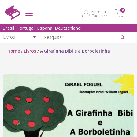
0
Entre ou
Cadastre-se
Brasil
Portugal
España
Deutschland
Home
/
Livros
/
A Girafinha Bibi e a Borboletinha