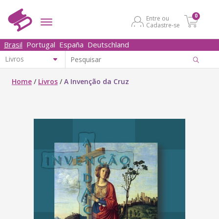
0
Entre ou
Cadastre-se
Brasil
Portugal
España
Deutschland
Home
/
Livros
/
A Invenção da Cruz