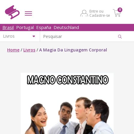
0
Entre ou
Cadastre-se
Brasil
Portugal
España
Deutschland
Home
/
Livros
/
A Magia Da Linguagem Corporal