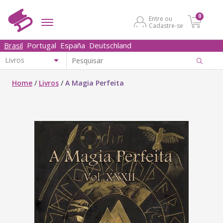
0
Entre ou
Cadastre-se
Brasil
Portugal
España
Deutschland
Home
/
Livros
/
A Magia Perfeita