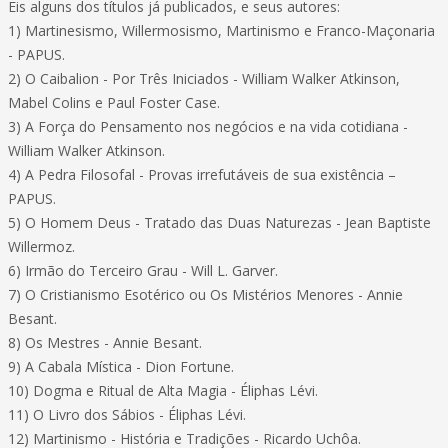
Eis alguns dos títulos já publicados, e seus autores:
1) Martinesismo, Willermosismo, Martinismo e Franco-Maçonaria
- PAPUS.
2) O Caibalion - Por Três Iniciados - William Walker Atkinson,
Mabel Colins e Paul Foster Case.
3) A Força do Pensamento nos negócios e na vida cotidiana -
William Walker Atkinson.
4) A Pedra Filosofal - Provas irrefutáveis de sua existência –
PAPUS.
5) O Homem Deus - Tratado das Duas Naturezas - Jean Baptiste
Willermoz.
6) Irmão do Terceiro Grau - Will L. Garver.
7) O Cristianismo Esotérico ou Os Mistérios Menores - Annie
Besant.
8) Os Mestres - Annie Besant.
9) A Cabala Mística - Dion Fortune.
10) Dogma e Ritual de Alta Magia - Éliphas Lévi.
11) O Livro dos Sábios - Éliphas Lévi.
12) Martinismo - História e Tradições - Ricardo Uchôa.