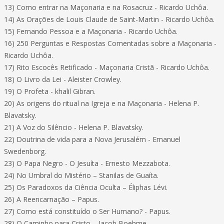
13) Como entrar na Maçonaria e na Rosacruz - Ricardo Uchôa.
14) As Orações de Louis Claude de Saint-Martin - Ricardo Uchôa.
15) Fernando Pessoa e a Maçonaria - Ricardo Uchôa.
16) 250 Perguntas e Respostas Comentadas sobre a Maçonaria -
Ricardo Uchôa.
17) Rito Escocês Retificado - Maçonaria Cristã - Ricardo Uchôa.
18) O Livro da Lei - Aleister Crowley.
19) O Profeta - khalil Gibran.
20) As origens do ritual na Igreja e na Maçonaria - Helena P.
Blavatsky.
21) A Voz do Silêncio - Helena P. Blavatsky.
22) Doutrina de vida para a Nova Jerusalém - Emanuel
Swedenborg.
23) O Papa Negro - O Jesuíta - Ernesto Mezzabota.
24) No Umbral do Mistério – Stanilas de Guaíta.
25) Os Paradoxos da Ciência Oculta – Éliphas Lévi.
26) A Reencarnação – Papus.
27) Como está constituído o Ser Humano? - Papus.
28) O Caminho para Cristo – Jacob Boehme.