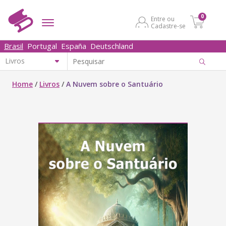
0
Entre ou
Cadastre-se
Brasil
Portugal
España
Deutschland
Home
/
Livros
/
A Nuvem sobre o Santuário