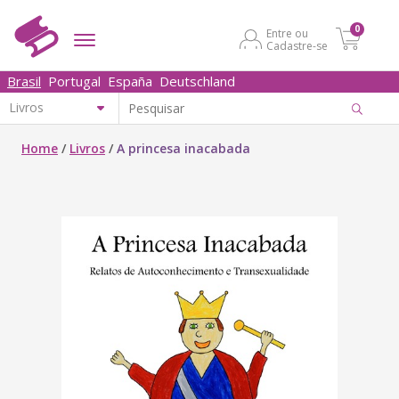
0
Entre ou
Cadastre-se
Brasil
Portugal
España
Deutschland
Home
/
Livros
/
A princesa inacabada