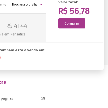
Valor total:
ento
R$ 56,78
o
Comprar
R$ 41,44
eia em Pensática
o também está à venda em:
cas
 páginas
58