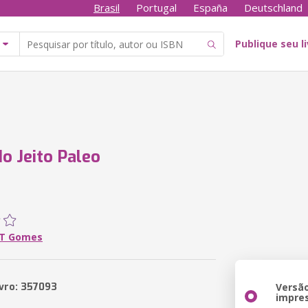
Brasil
Portugal
España
Deutschland
Publique seu l
do Jeito Paleo
 T Gomes
ivro: 357093
Versã
impre