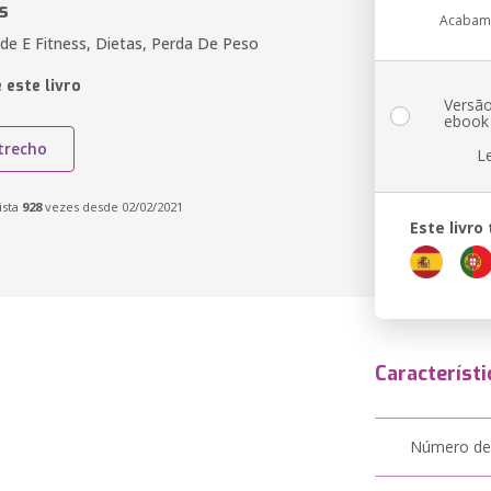
s
Acabam
úde E Fitness, Dietas, Perda De Peso
 este livro
Versã
ebook
trecho
L
ista
928
vezes desde 02/02/2021
Este livr
Característi
Número de