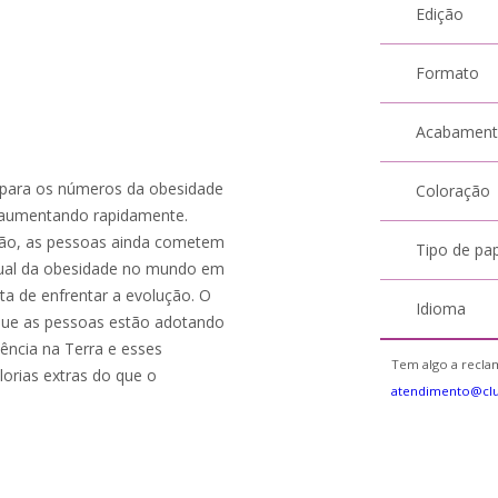
Edição
Formato
Acabamen
 para os números da obesidade
Coloração
o aumentando rapidamente.
ção, as pessoas ainda cometem
Tipo de pa
tual da obesidade no mundo em
ta de enfrentar a evolução. O
Idioma
 que as pessoas estão adotando
tência na Terra e esses
Tem algo a reclam
rias extras do que o
atendimento@cl