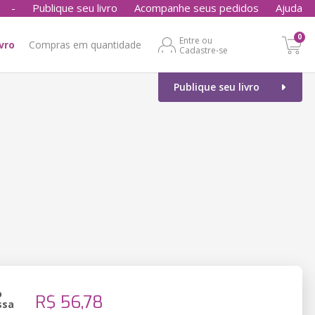
-
Publique seu livro
Acompanhe seus pedidos
Ajuda
0
Entre ou
ivro
Compras em quantidade
Cadastre-se
Publique seu livro
o
R$ 56,78
ssa