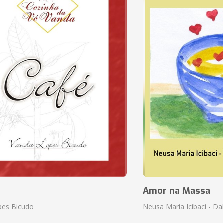
Amor na Massa
pes Bicudo
Neusa Maria Icibaci - Dali