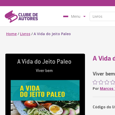
Menu
Home
/
Livros
/
A Vida do Jeito Paleo
A Vida 
Viver bem
Por
Marcos
Código do l