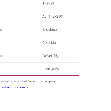
1 (2021)
A5 (148x210)
to
Brochura
Colorido
pel
Offset 75g
Português
ar sobre este livro? Envie um email para
ubedeautores.com.br