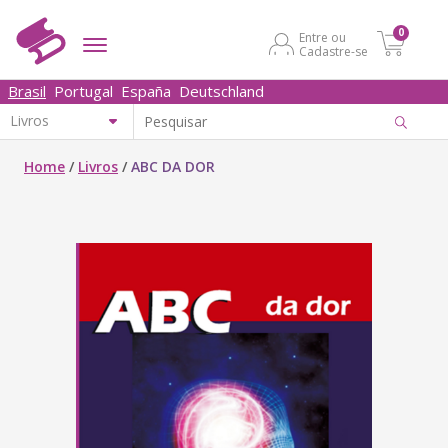
0
Entre ou
Cadastre-se
Brasil
Portugal
España
Deutschland
Home
/
Livros
/
ABC DA DOR