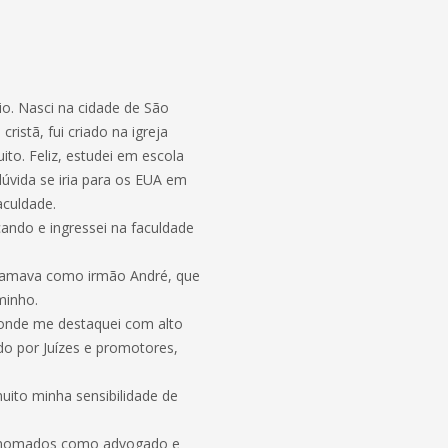
io. Nasci na cidade de São
ristã, fui criado na igreja
ito. Feliz, estudei em escola
úvida se iria para os EUA em
aculdade.
ando e ingressei na faculdade
ue amava como irmão André, que
minho.
, onde me destaquei com alto
do por Juízes e promotores,
uito minha sensibilidade de
s renomados como advogado e