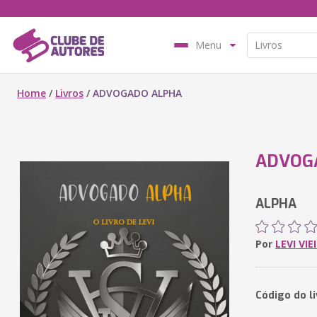
Menu
Home
/
Livros
/
ADVOGADO ALPHA
ADVOG
ALPHA
Por
LEVI VIE
Código do l