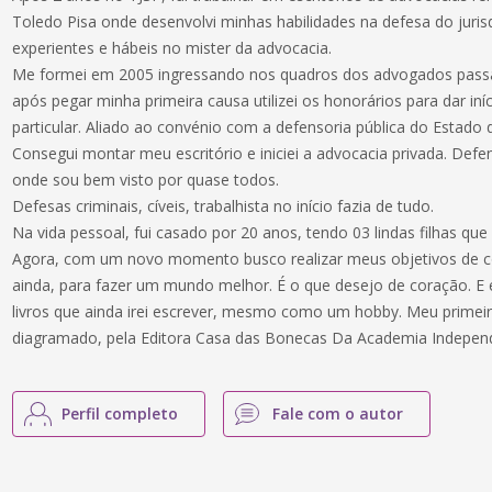
Toledo Pisa onde desenvolvi minhas habilidades na defesa do juri
experientes e hábeis no mister da advocacia.
Me formei em 2005 ingressando nos quadros dos advogados pas
após pegar minha primeira causa utilizei os honorários para dar iní
particular. Aliado ao convénio com a defensoria pública do Estado 
Consegui montar meu escritório e iniciei a advocacia privada. Def
onde sou bem visto por quase todos.
Defesas criminais, cíveis, trabalhista no início fazia de tudo.
Na vida pessoal, fui casado por 20 anos, tendo 03 lindas filhas q
Agora, com um novo momento busco realizar meus objetivos de co
ainda, para fazer um mundo melhor. É o que desejo de coração. E 
livros que ainda irei escrever, mesmo como um hobby. Meu prime
diagramado, pela Editora Casa das Bonecas Da Academia Independ
Perfil completo
Fale com o autor