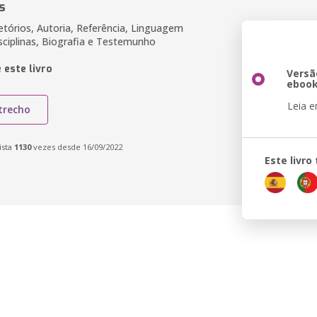
s
etórios, Autoria, Referência, Linguagem
isciplinas, Biografia e Testemunho
 este livro
Versã
eboo
Leia 
trecho
ista
1130
vezes desde 16/09/2022
Este livr