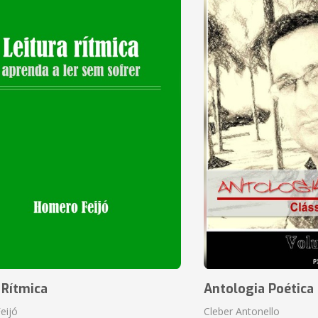
 Rítmica
Antologia Poética
eijó
Cleber Antonello