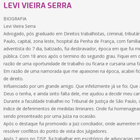
LEVI VIEIRA SERRA
BIOGRAFIA
Levi Vieira Serra
Advogado, pós graduado em Direitos trabalhistas, criminal, tributár
Paulo, capital, zona leste, hospital da Penha de França, com família c
adventista do 7 dia, batizado, fui desbravador, época em que fui mu
pública. Com 18 anos após o termino do segundo grau. Fiquei em d
razão de uma oportunidade de trabalho ou ficaria e cursaria uma f
Em razão de uma namorada que me apaixonei na época, acabei fic
de direito.
Influenciado por um grande amigo. Que infelizmente já se foi. Q
Deus o tenha, e ainda sinto falta dele, me ajudou a decidir meu ca
Durante a faculdade trabalhei no Tribunal de Justiça de São Paulo
índice de deferimentos de medidas liminares. Onde fui homenagea
sendo presenteado por uma Juíza na ocasião.
Após o destaque fui promovido a Juiz conciliador, onde aumentei m
resolver conflitos do ponto de vista dos Julgadores.
Após 2 anos no TJSP, fui trabalhar em escritórios de advocacia