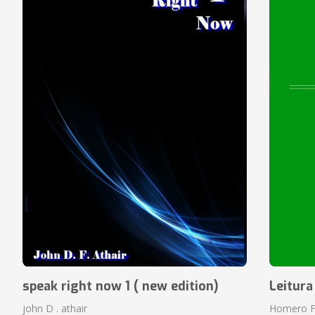
speak right now 1 ( new edition)
Leitura
john D . athair
Homero F