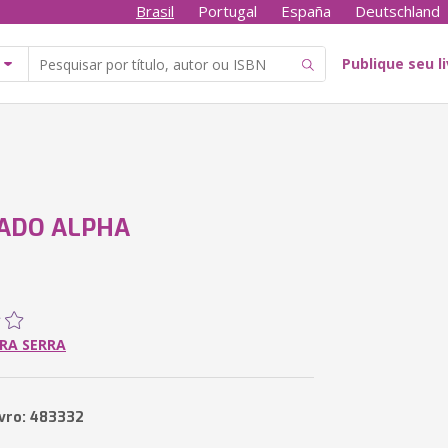
Brasil
Portugal
España
Deutschland
Publique seu l
ADO ALPHA
IRA SERRA
ivro: 483332