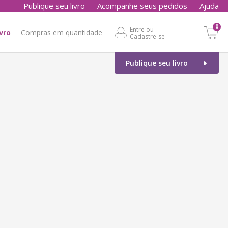
-
Publique seu livro
Acompanhe seus pedidos
Ajuda
0
Entre ou
ivro
Compras em quantidade
Cadastre-se
Publique seu livro