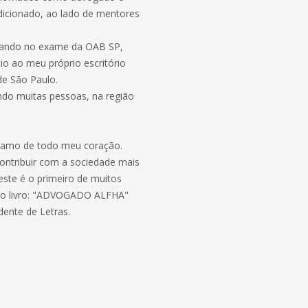
sdicionado, ao lado de mentores
sando no exame da OAB SP,
cio ao meu próprio escritório
de São Paulo.
endo muitas pessoas, na região
ue amo de todo meu coração.
ntribuir com a sociedade mais
este é o primeiro de muitos
iro livro: "ADVOGADO ALFHA"
ente de Letras.