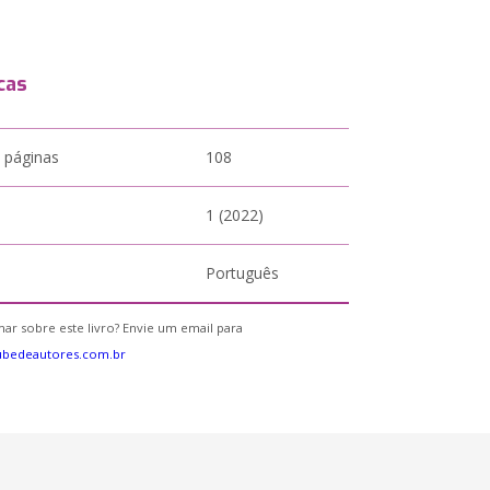
cas
 páginas
108
1 (2022)
Português
ar sobre este livro? Envie um email para
ubedeautores.com.br