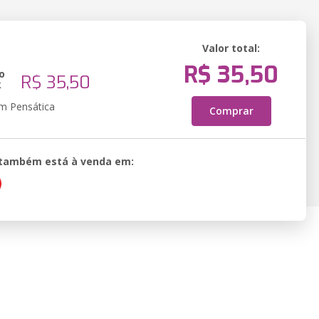
Valor total:
R$ 35,50
o
R$ 35,50
k
em Pensática
Comprar
o também está à venda em: