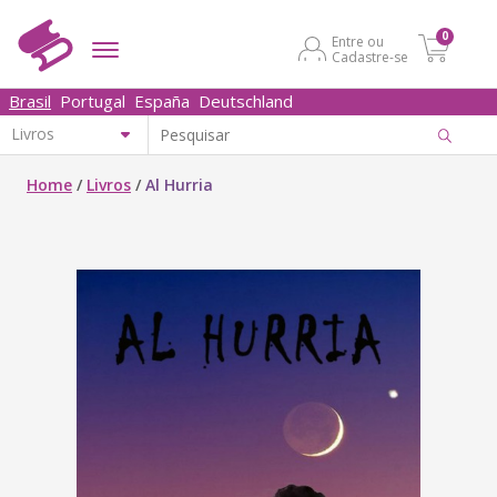
0
Entre ou
Cadastre-se
Brasil
Portugal
España
Deutschland
Home
/
Livros
/
Al Hurria