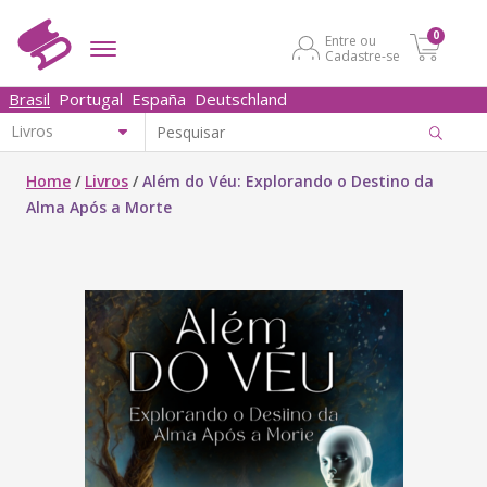
0
Entre ou
Cadastre-se
Brasil
Portugal
España
Deutschland
Home
/
Livros
/
Além do Véu: Explorando o Destino da
Alma Após a Morte