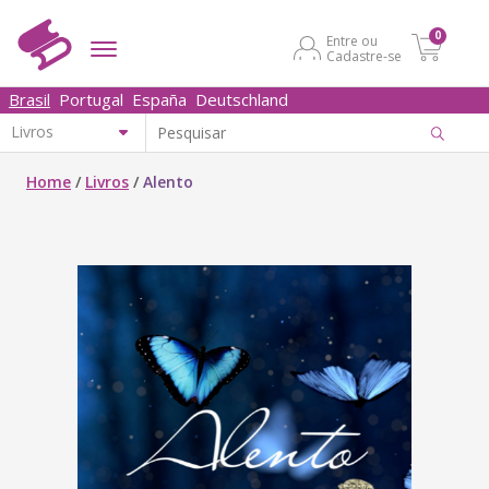
0
Entre ou
Cadastre-se
Brasil
Portugal
España
Deutschland
Home
/
Livros
/
Alento