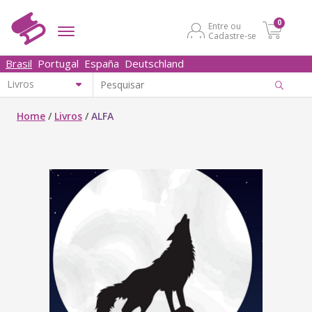
0
Entre ou
Cadastre-se
Brasil
Portugal
España
Deutschland
Home
/
Livros
/
ALFA