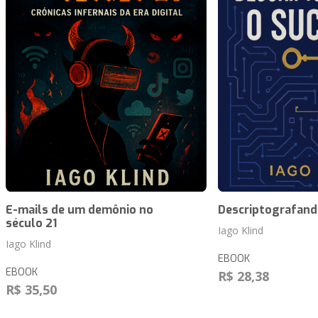
E-mails de um demônio no
Descriptografand
século 21
Iago Klind
Iago Klind
EBOOK
EBOOK
R$ 28,38
R$ 35,50