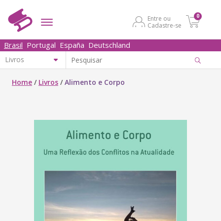
0
Entre ou
Cadastre-se
Brasil
Portugal
España
Deutschland
Home
/
Livros
/
Alimento e Corpo