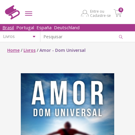
0
Entre ou
Cadastre-se
Brasil
Portugal
España
Deutschland
Home
/
Livros
/
Amor - Dom Universal