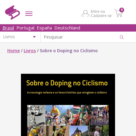
0
Entre ou
Cadastre-se
Brasil
Portugal
España
Deutschland
Home
/
Livros
/
Sobre o Doping no Ciclismo