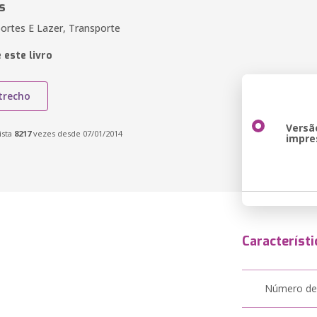
s
portes E Lazer, Transporte
 este livro
trecho
Versã
ista
8217
vezes desde 07/01/2014
impre
Característi
Número de