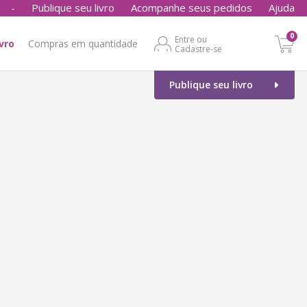
-
Publique seu livro
Acompanhe seus pedidos
Ajuda
0
Entre ou
ivro
Compras em quantidade
Cadastre-se
Publique seu livro