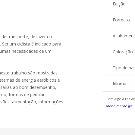
Edição
Formato
Acabamen
 de transporte, de lazer ou
 Ser um ciclista é indicado para
algumas necessidades de um
Coloração
Tipo de pa
, neste trabalho são mostradas
istemas de energia aeróbicos e
Idioma
essárias ao bom desempenho,
smo, formas de pedalar
Tem algo a reclam
esões, alimentação, informações
atendimento@cl