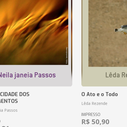
CIDADE DOS
O Ato e o Todo
MENTOS
Lêda Rezende
eia Passos
IMPRESSO
R$ 50,90
O