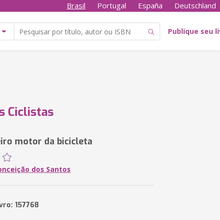
Brasil
Portugal
España
Deutschland
Publique seu l
s Ciclistas
iro motor da bicicleta
onceição dos Santos
vro: 157768