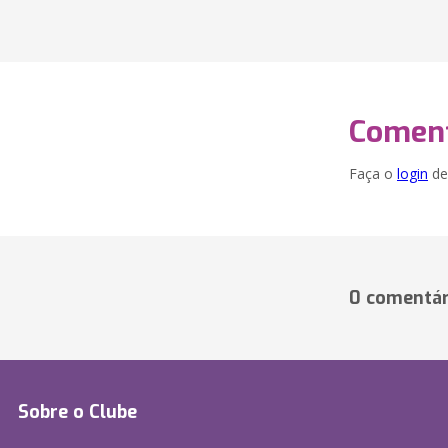
Coment
Faça o
login
dei
0 comentár
Sobre o Clube