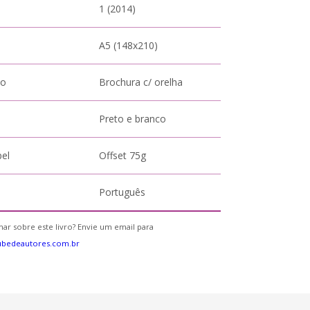
1 (2014)
A5 (148x210)
to
Brochura c/ orelha
Preto e branco
pel
Offset 75g
Português
ar sobre este livro? Envie um email para
ubedeautores.com.br