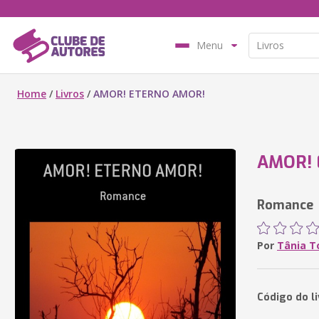
Menu
Home
/
Livros
/
AMOR! ETERNO AMOR!
AMOR! 
Romance
Por
Tânia To
Código do li