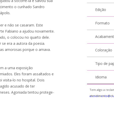
ajudou a socorrê-la e salvou sua
ecimento o cunhado Sandro
Edição
polis.
Formato
er e não se casaram. Este
rte Fabiano a ajudou novamente.
Acabamen
o, o colocou no quarto dele.
 se era a autora da poesia.
vras amorosas porque o amava.
Coloração
Tipo de pa
ram a uma exposição
miados. Eles foram assaltados e
Idioma
visita-lo no hospital. Dois
ragido acusado de ter
Tem algo a reclam
meses. Agoniada tentou protege-
atendimento@cl