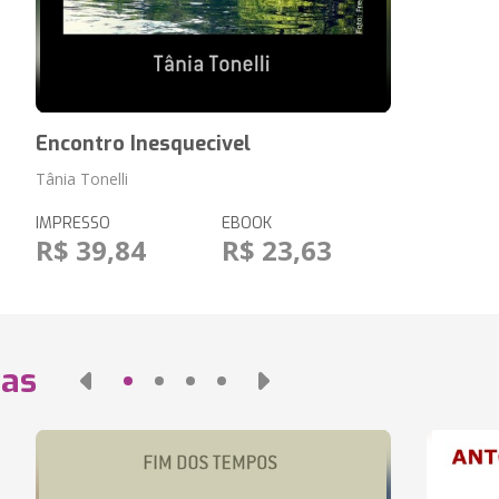
Encontro Inesquecivel
Tânia Tonelli
IMPRESSO
EBOOK
R$ 39,84
R$ 23,63
das