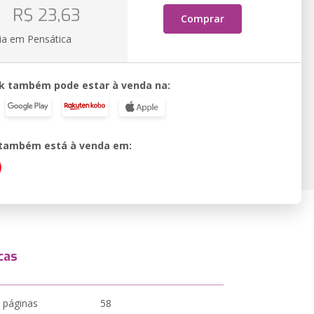
o
R$ 23,63
Comprar
ia em Pensática
k também pode estar à venda na:
o também está à venda em:
cas
 páginas
58