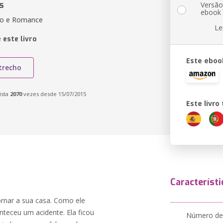
s
Versã
ebook
ão e Romance
Le
 este livro
Este eboo
trecho
ista
2070
vezes desde 15/07/2015
Este livr
Característi
ornar a sua casa. Como ele
nteceu um acidente. Ela ficou
Número de