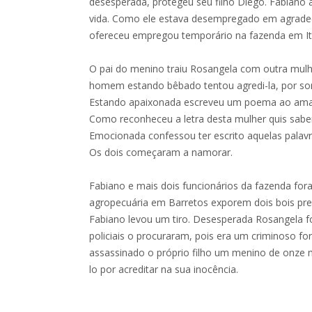
desesperada, protegeu seu filho Diego. Fabiano 
vida. Como ele estava desempregado em agrad
ofereceu empregou temporário na fazenda em Itá
O pai do menino traiu Rosangela com outra mulh
homem estando bêbado tentou agredi-la, por so
Estando apaixonada escreveu um poema ao amad
Como reconheceu a letra desta mulher quis saber
Emocionada confessou ter escrito aquelas pala
Os dois começaram a namorar.
Fabiano e mais dois funcionários da fazenda fo
agropecuária em Barretos exporem dois bois pre
Fabiano levou um tiro. Desesperada Rosangela foi 
policiais o procuraram, pois era um criminoso fo
assassinado o próprio filho um menino de onze 
lo por acreditar na sua inocência.