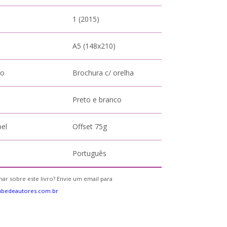
1 (2015)
A5 (148x210)
to
Brochura c/ orelha
Preto e branco
pel
Offset 75g
Português
ar sobre este livro? Envie um email para
ubedeautores.com.br