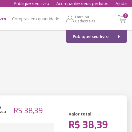
-
Publique seu livro
Acompanhe seus pedidos
Ajuda
0
Entre ou
ivro
Compras em quantidade
Cadastre-se
Publique seu livro
o
R$ 38,39
ssa
Valor total:
R$ 38,39