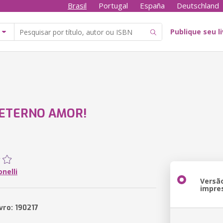
Brasil
Portugal
España
Deutschland
Publique seu l
ETERNO AMOR!
nelli
Versã
impre
vro: 190217