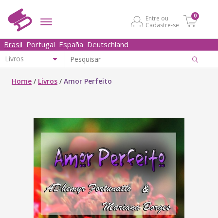
0
Entre ou
Cadastre-se
Brasil
Portugal
España
Deutschland
Home
/
Livros
/
Amor Perfeito