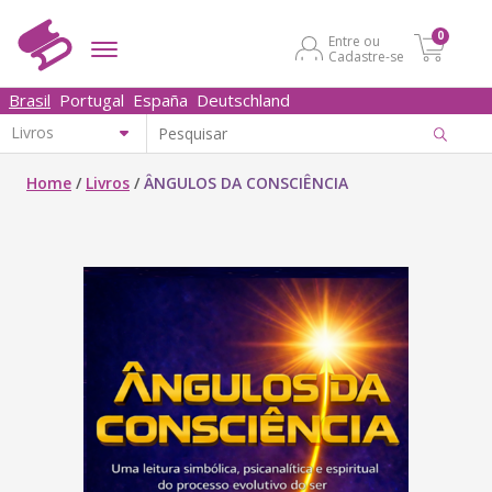
0
Entre ou
Cadastre-se
Brasil
Portugal
España
Deutschland
Home
/
Livros
/
ÂNGULOS DA CONSCIÊNCIA