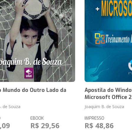
o Mundo do Outro Lado da
Apostila do Wind
Microsoft Office 
. de Souza
Joaquim B. de Souza
O
EBOOK
IMPRESSO
,09
R$ 29,56
R$ 48,86