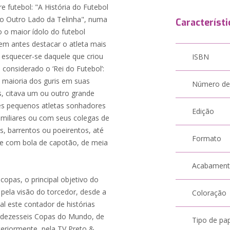
re futebol: "A História do Futebol
o Outro Lado da Telinha", numa
Característi
o o maior ídolo do futebol
sem antes destacar o atleta mais
a esquecer-se daquele que criou
ISBN
 considerado o ‘Rei do Futebol’:
 maioria dos guris em suas
Número de
s, citava um ou outro grande
ses pequenos atletas sonhadores
Edição
miliares ou com seus colegas de
, barrentos ou poeirentos, até
Formato
se com bola de capotão, de meia
Acabamen
copas, o principal objetivo do
 pela visão do torcedor, desde a
Coloração
al este contador de histórias
e dezesseis Copas do Mundo, de
Tipo de pa
steriormente, pela TV Preto &