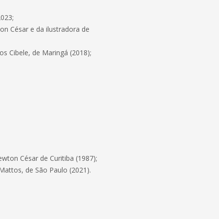
2023;
ton César e da ilustradora de
ros Cibele, de Maringá (2018);
ewton César de Curitiba (1987);
Mattos, de São Paulo (2021).