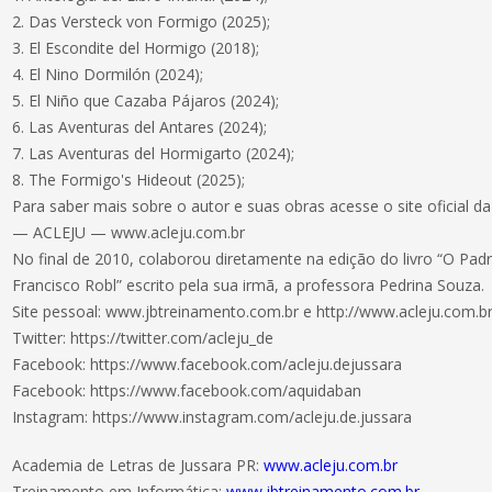
2. Das Versteck von Formigo (2025);
3. El Escondite del Hormigo (2018);
4. El Nino Dormilón (2024);
5. El Niño que Cazaba Pájaros (2024);
6. Las Aventuras del Antares (2024);
7. Las Aventuras del Hormigarto (2024);
8. The Formigo's Hideout (2025);
Para saber mais sobre o autor e suas obras acesse o site oficial d
— ACLEJU — www.acleju.com.br
No final de 2010, colaborou diretamente na edição do livro “O Pad
Francisco Robl” escrito pela sua irmã, a professora Pedrina Souza.
Site pessoal: www.jbtreinamento.com.br e http://www.acleju.com.br
Twitter: https://twitter.com/acleju_de
Facebook: https://www.facebook.com/acleju.dejussara
Facebook: https://www.facebook.com/aquidaban
Instagram: https://www.instagram.com/acleju.de.jussara
Academia de Letras de Jussara PR:
www.acleju.com.br
Treinamento em Informática:
www.jbtreinamento.com.br