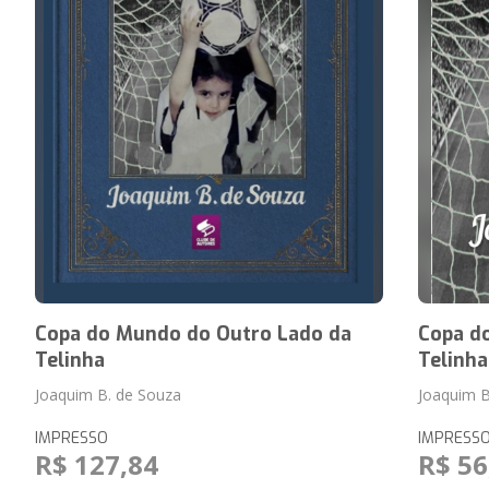
Copa do Mundo do Outro Lado da
Copa d
Telinha
Telinha
Joaquim B. de Souza
Joaquim B
IMPRESSO
IMPRESS
R$ 127,84
R$ 56