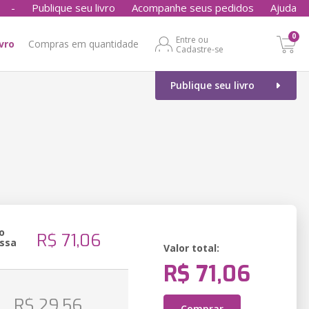
-
Publique seu livro
Acompanhe seus pedidos
Ajuda
0
Entre ou
ivro
Compras em quantidade
Cadastre-se
Publique seu livro
o
R$ 71,06
ssa
Valor total:
R$ 71,06
o
R$ 29,56
Comprar