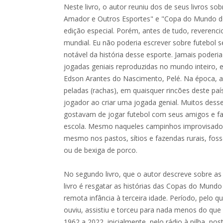
Neste livro, o autor reuniu dos de seus livros sob
Amador e Outros Esportes" e "Copa do Mundo d
edição especial. Porém, antes de tudo, reverenci
mundial. Eu não poderia escrever sobre futebol 
notável da história desse esporte. Jamais poderi
jogadas geniais reproduzidas no mundo inteiro, e
Edson Arantes do Nascimento, Pelé. Na época, a
peladas (rachas), em quaisquer rincões deste paí
jogador ao criar uma jogada genial. Muitos des
gostavam de jogar futebol com seus amigos e fa
escola. Mesmo naqueles campinhos improvisados
mesmo nos pastos, sítios e fazendas rurais, fos
ou de bexiga de porco.
No segundo livro, que o autor descreve sobre as 
livro é resgatar as histórias das Copas do Mundo
remota infância à terceira idade. Período, pelo qu
ouviu, assistiu e torceu para nada menos do qu
1962 a 2022, inicialmente, pelo rádio à pilha, po