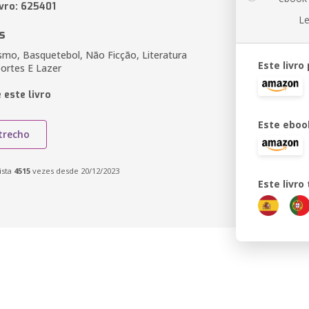
ivro: 625401
Le
s
ismo, Basquetebol, Não Ficção, Literatura
Este livro
portes E Lazer
 este livro
Este eboo
trecho
ista
4515
vezes desde 20/12/2023
Este livr