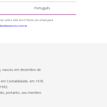
Português
ar sobre este livro? Envie um email para
ubedeautores.com.br
aná, nasceu em dezembro de
o em Contabilidade, em 1976.
 1992.
ndo, portanto, seu membro