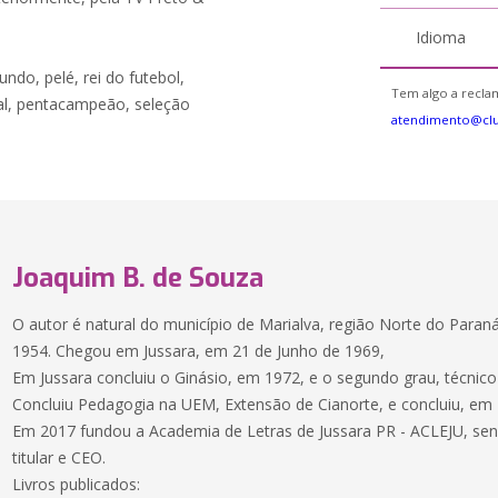
Idioma
do, pelé, rei do futebol,
Tem algo a reclam
ital, pentacampeão, seleção
atendimento@cl
Joaquim B. de Souza
O autor é natural do município de Marialva, região Norte do Par
1954. Chegou em Jussara, em 21 de Junho de 1969,
Em Jussara concluiu o Ginásio, em 1972, e o segundo grau, técnic
Concluiu Pedagogia na UEM, Extensão de Cianorte, e concluiu, em
Em 2017 fundou a Academia de Letras de Jussara PR - ACLEJU, se
titular e CEO.
Livros publicados: