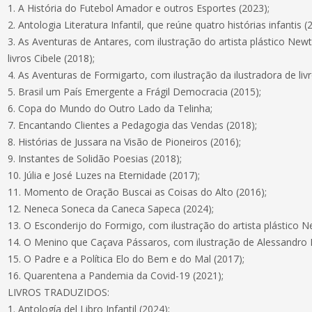
1. A História do Futebol Amador e outros Esportes (2023);
2. Antologia Literatura Infantil, que reúne quatro histórias infantis (
3. As Aventuras de Antares, com ilustração do artista plástico New
livros Cibele (2018);
4. As Aventuras de Formigarto, com ilustração da ilustradora de liv
5. Brasil um País Emergente a Frágil Democracia (2015);
6. Copa do Mundo do Outro Lado da Telinha;
7. Encantando Clientes a Pedagogia das Vendas (2018);
8. Histórias de Jussara na Visão de Pioneiros (2016);
9. Instantes de Solidão Poesias (2018);
10. Júlia e José Luzes na Eternidade (2017);
11. Momento de Oração Buscai as Coisas do Alto (2016);
12. Neneca Soneca da Caneca Sapeca (2024);
13. O Esconderijo do Formigo, com ilustração do artista plástico N
14. O Menino que Caçava Pássaros, com ilustração de Alessandro 
15. O Padre e a Política Elo do Bem e do Mal (2017);
16. Quarentena a Pandemia da Covid-19 (2021);
LIVROS TRADUZIDOS:
1. Antología del Libro Infantil (2024);