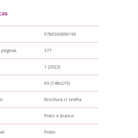
cas
9786500896190
 páginas
377
1 (2023)
A5 (148x210)
to
Brochura c/ orelha
Preto e branco
pel
Polen