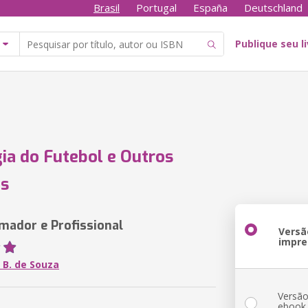
Brasil
Portugal
España
Deutschland
Publique seu l
ia do Futebol e Outros
es
mador e Profissional
Versã
impre
 B. de Souza
Versã
ebook