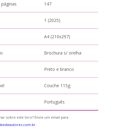
 páginas
147
1 (2025)
A4 (210x297)
to
Brochura s/ orelha
Preto e branco
pel
Couche 115g
Português
ar sobre este livro? Envie um email para
ubedeautores.com.br