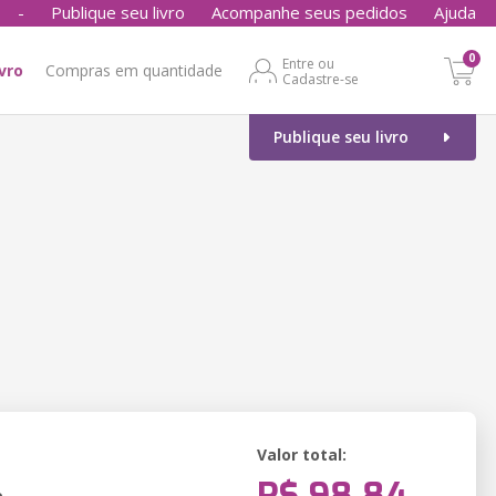
-
Publique seu livro
Acompanhe seus pedidos
Ajuda
0
Entre ou
ivro
Compras em quantidade
Cadastre-se
Publique seu livro
Valor total:
o