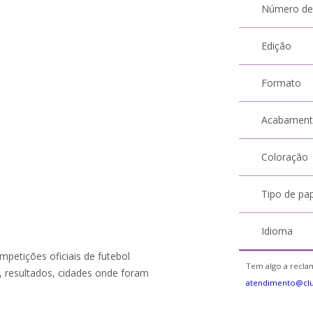
Número de
Edição
Formato
Acabamen
Coloração
Tipo de pa
Idioma
petições oficiais de futebol
Tem algo a reclam
s, resultados, cidades onde foram
atendimento@cl