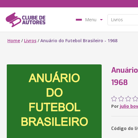
Menu
Home
/
Livros
/
Anuário do Futebol Brasileiro - 1968
Anuário
1968
Por
julio bo
Código do l