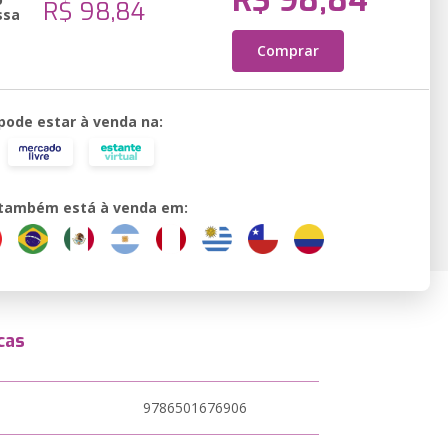
R$ 98,84
R$ 98,84
ssa
Comprar
 pode estar à venda na:
o também está à venda em:
cas
9786501676906