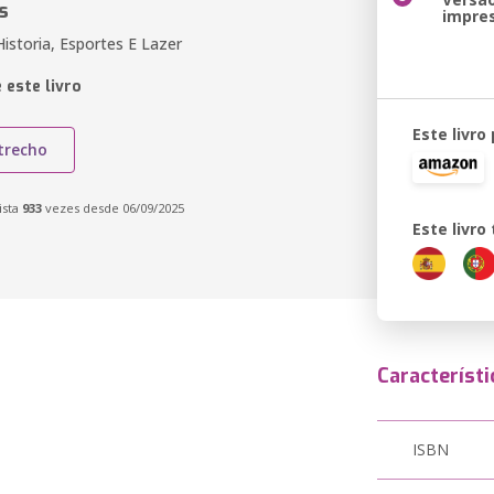
s
impre
istoria, Esportes E Lazer
 este livro
Este livro
trecho
ista
933
vezes desde 06/09/2025
Este livr
Característi
ISBN