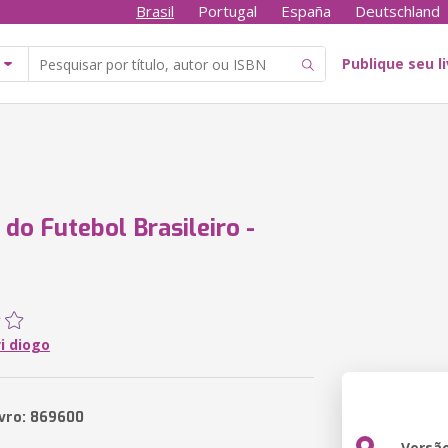
Brasil
Portugal
España
Deutschland
Publique seu l
 do Futebol Brasileiro -
vi diogo
ivro: 869600
Versã