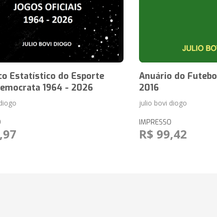
co Estatístico do Esporte
Anuário do Futebol
Democrata 1964 - 2026
2016
 diogo
julio bovi diogo
O
IMPRESSO
,97
R$ 99,42