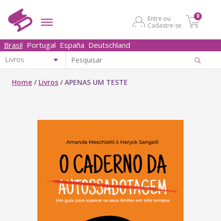
0
Entre ou
Cadastre-se
Brasil
Portugal
España
Deutschland
Home
/
Livros
/
APENAS UM TESTE