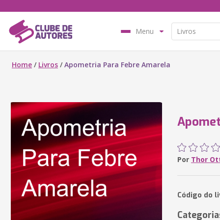
Menu
Home
/
Livros
/
Apometria Para Febre Amarela
Apometr
Por
Thor Ot
Código do l
Categoria