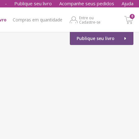
-
Publique seu livro
Acompanhe seus pedidos
Ajuda
0
Entre ou
ivro
Compras em quantidade
Cadastre-se
Publique seu livro