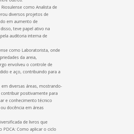
a Riosulense como Analista de
erou diversos projetos de
ando em aumento de
disso, teve papel ativo na
pela auditoria interna de
lense como Laboratorista, onde
priedades da areia,
argo envolveu o controle de
dido e aço, contribuindo para a
a em diversas áreas, mostrando-
 contribuir positivamente para
inar e conhecimento técnico
a ou docência em áreas
versificada de livros que
o PDCA: Como aplicar o ciclo