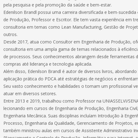
pela pesquisa e pela promoção da saúde e bem-estar.
Edenilson Brandl possui uma carreira diversificada e bem-sucedid
de Produção, Professor e Escritor. Ele tem vasta experiência em t
consultoria em temas como Lean Manufacturing, Gestão de Projeto
outros.
Desde 2017, atua como Consultor em Engenharia de Produção, of
consultoria em uma ampla gama de temas relacionados à eficiênci
de processos. Seus conhecimentos abrangem desde ferramentas d
compras até liderança e tecnologia aplicada.
Além disso, Edenilson Brandl é autor de diversos livros, abordand
aplicação prática do PDCA até estratégias de negócios e enfrentam
Seu vasto conhecimento e habilidades o tornam um profissional ve
atuar em diversos setores.
Entre 2013 e 2019, trabalhou como Professor na UNIASSELVI/SENA
lecionando em cursos de Engenharia de Produção, Engenharia Civil,
Engenharia Mecânica. Suas disciplinas incluíam Introdução à Engen
Processo, Engenharia da Qualidade, Gerenciamento de Projetos, en
também ministrou aulas em cursos de Assistente Administrativo Ind
Planejamento e Controle de Produção, Informática para Internet, e