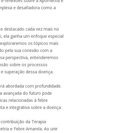
 e reflexões sobre a Apometria e
omplexa e desafiadora como a
se destacado cada vez mais no
qui, ela ganha um enfoque especial
, exploraremos os tópicos mais
ndo pela sua conexão com a
ssa perspectiva, entenderemos
nsão sobre os processos
o e superação dessa doença.
erá abordada com profundidade.
a avançada do futuro pode
icas relacionadas à febre
a e integrativa sobre a doença.
contribuição da Terapia
ria e Febre Amarela. Ao unir