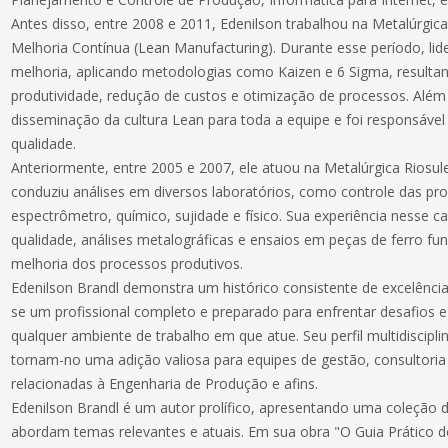
Antes disso, entre 2008 e 2011, Edenilson trabalhou na Metalúrgic
Melhoria Contínua (Lean Manufacturing). Durante esse período, lid
melhoria, aplicando metodologias como Kaizen e 6 Sigma, result
produtividade, redução de custos e otimização de processos. Além 
disseminação da cultura Lean para toda a equipe e foi responsável 
qualidade.
Anteriormente, entre 2005 e 2007, ele atuou na Metalúrgica Riosu
conduziu análises em diversos laboratórios, como controle das pro
espectrômetro, químico, sujidade e físico. Sua experiência nesse c
qualidade, análises metalográficas e ensaios em peças de ferro fun
melhoria dos processos produtivos.
Edenilson Brandl demonstra um histórico consistente de excelênci
se um profissional completo e preparado para enfrentar desafios e
qualquer ambiente de trabalho em que atue. Seu perfil multidiscipl
tornam-no uma adição valiosa para equipes de gestão, consultori
relacionadas à Engenharia de Produção e afins.
Edenilson Brandl é um autor prolífico, apresentando uma coleção di
abordam temas relevantes e atuais. Em sua obra "O Guia Prático d