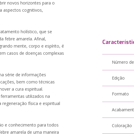
rir novos horizontes para o
a aspectos cognitivos,
atamento holístico, que se
 febre amarela. Afinal,
Característi
grando mente, corpo e espírito, é
o em casos de doenças complexas
Número de
ma série de informações
Edição
licações, bem como técnicas
over a cura espiritual.
Formato
erramentas utilizados na
 regeneração física e espiritual
Acabamen
ção e conhecimento para todos
Coloração
febre amarela de uma maneira