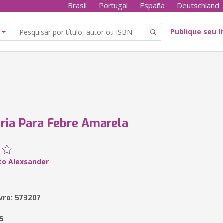
Brasil
Portugal
España
Deutschland
Publique seu l
ia Para Febre Amarela
to Alexsander
ivro: 573207
s