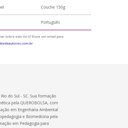
pel
Couche 150g
Português
ar sobre este livro? Envie um email para
ubedeautores.com.br
e Rio do Sul - SC. Sua formação
enética pela QUEROBOLSA, com
duação em Engenharia Ambiental
opedagogia e Biomedicina pela
rmação em Pedagogia para