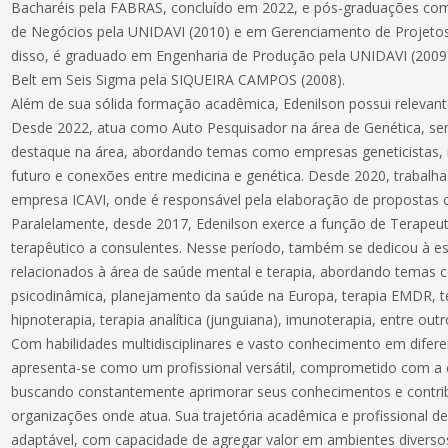
Bacharéis pela FABRAS, concluído em 2022, e pós-graduações como
de Negócios pela UNIDAVI (2010) e em Gerenciamento de Projeto
disso, é graduado em Engenharia de Produção pela UNIDAVI (2009)
Belt em Seis Sigma pela SIQUEIRA CAMPOS (2008).
Além de sua sólida formação acadêmica, Edenilson possui relevante
Desde 2022, atua como Auto Pesquisador na área de Genética, send
destaque na área, abordando temas como empresas geneticistas, 
futuro e conexões entre medicina e genética. Desde 2020, trabalh
empresa ICAVI, onde é responsável pela elaboração de propostas c
Paralelamente, desde 2017, Edenilson exerce a função de Terapeu
terapêutico a consulentes. Nesse período, também se dedicou à escr
relacionados à área de saúde mental e terapia, abordando temas 
psicodinâmica, planejamento da saúde na Europa, terapia EMDR, t
hipnoterapia, terapia analítica (junguiana), imunoterapia, entre outr
Com habilidades multidisciplinares e vasto conhecimento em difere
apresenta-se como um profissional versátil, comprometido com a 
buscando constantemente aprimorar seus conhecimentos e contrib
organizações onde atua. Sua trajetória acadêmica e profissional de
adaptável, com capacidade de agregar valor em ambientes diversos