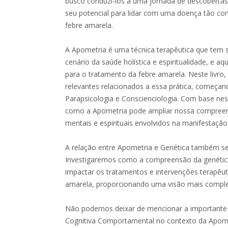
busco conduzi-los a uma jornada de descobertas
seu potencial para lidar com uma doença tão c
febre amarela.
A Apometria é uma técnica terapêutica que tem 
cenário da saúde holística e espiritualidade, e a
para o tratamento da febre amarela. Neste livro
relevantes relacionados a essa prática, começa
Parapsicologia e Conscienciologia. Com base ne
como a Apometria pode ampliar nossa compree
mentais e espirituais envolvidos na manifestaçã
A relação entre Apometria e Genética também s
Investigaremos como a compreensão da genétic
impactar os tratamentos e intervenções terapêut
amarela, proporcionando uma visão mais complet
Não podemos deixar de mencionar a importante 
Cognitiva Comportamental no contexto da Apomet