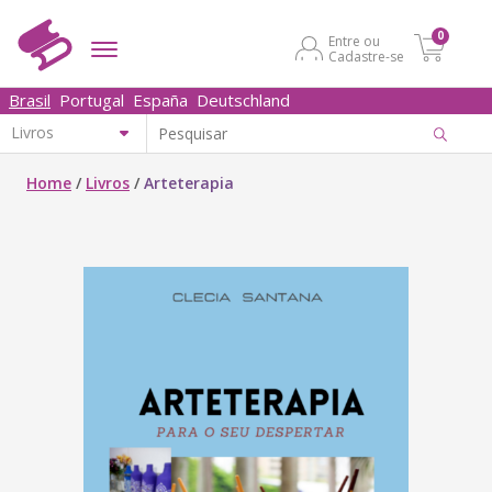
0
Entre ou
Cadastre-se
Brasil
Portugal
España
Deutschland
Home
/
Livros
/
Arteterapia