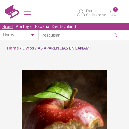
0
Entre ou
Cadastre-se
Brasil
Portugal
España
Deutschland
Home
/
Livros
/
AS APARÊNCIAS ENGANAM!