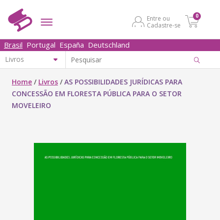
0
Entre ou
Cadastre-se
Brasil
Portugal
España
Deutschland
Home
/
Livros
/
AS POSSIBILIDADES JURÍDICAS PARA
CONCESSÃO EM FLORESTA PÚBLICA PARA O SETOR
MOVELEIRO