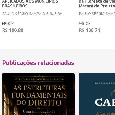
APLICADOS AOS MUNICÍPIOS
da Floresta de Vá
BRASILEIROS
Maracá do Projeto
PAULO SÉRGIO SAMPAIO FIGUEIRA
PAULO SÉRGIO SAMP
EBOOK
EBOOK
R$ 100,80
R$ 106,74
Publicações relacionadas